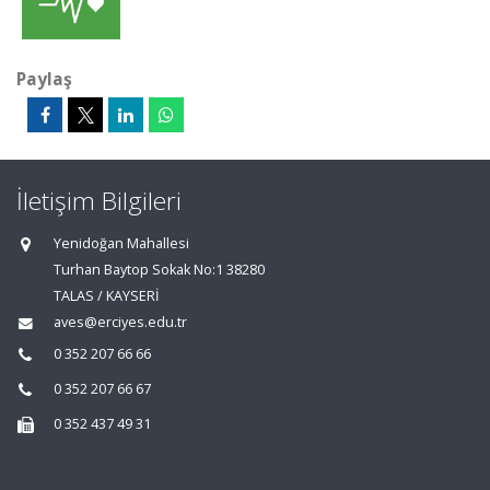
Paylaş
İletişim Bilgileri
Yenidoğan Mahallesi
Turhan Baytop Sokak No:1 38280
TALAS / KAYSERİ
aves@erciyes.edu.tr
0 352 207 66 66
0 352 207 66 67
0 352 437 49 31