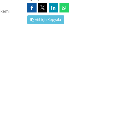
kemli
Atıf İçin Kopyala