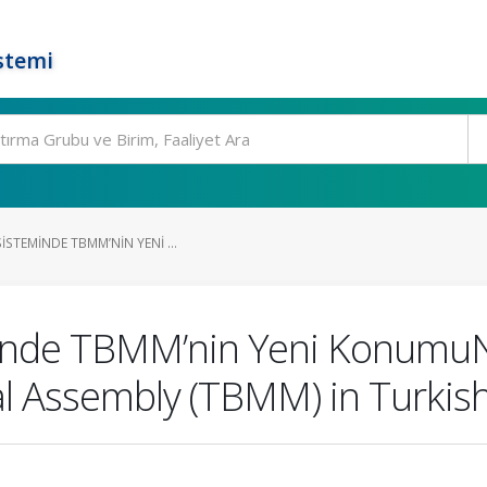
stemi
ISTEMINDE TBMM’NIN YENI ...
minde TBMM’nin Yeni KonumuN
l Assembly (TBMM) in Turkish