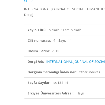
GÜL C.
INTERNATIONAL JOURNAL OF SOCIAL, HUMANITIES AND
Dergi)
Yayın Türü:
Makale / Tam Makale
Cilt numarası:
4
Sayı:
11
Basım Tarihi:
2018
Dergi Adı:
INTERNATIONAL JOURNAL OF SOCIAL
Derginin Tarandığı İndeksler:
Other Indexes
Sayfa Sayıları:
ss.134-141
Erciyes Üniversitesi Adresli:
Hayır