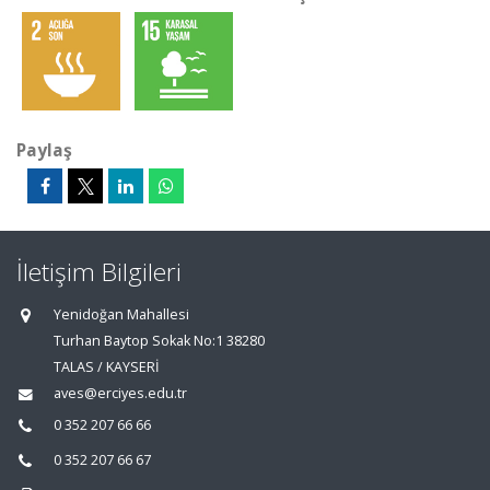
Paylaş
İletişim Bilgileri
Yenidoğan Mahallesi
Turhan Baytop Sokak No:1 38280
TALAS / KAYSERİ
aves@erciyes.edu.tr
0 352 207 66 66
0 352 207 66 67