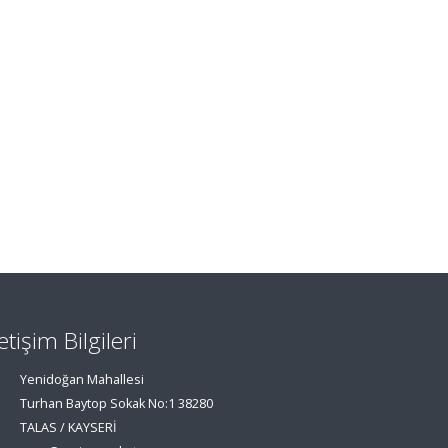
letişim Bilgileri
Yenidoğan Mahallesi
Turhan Baytop Sokak No:1 38280
TALAS / KAYSERİ