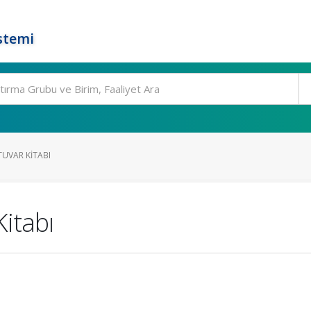
stemi
UVAR KITABI
itabı