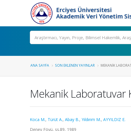
Erciyes Üniversitesi
Akademik Veri Yönetim Si
Ara
ANA SAYFA
SON EKLENEN YAYINLAR
MEKANIK LABORAT
Mekanik Laboratuvar K
Koca M.
,
Türüt A.
,
Abay B.
,
Yıldırım M.
,
AYYILDIZ E.
Deney Föyü, ss.89, 1989