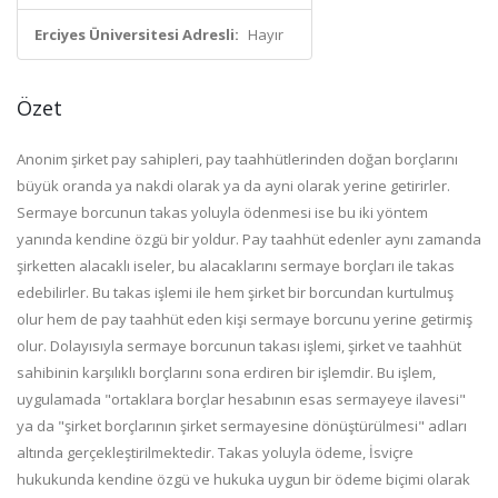
Erciyes Üniversitesi Adresli:
Hayır
Özet
Anonim şirket pay sahipleri, pay taahhütlerinden doğan borçlarını
büyük oranda ya nakdi olarak ya da ayni olarak yerine getirirler.
Sermaye borcunun takas yoluyla ödenmesi ise bu iki yöntem
yanında kendine özgü bir yoldur. Pay taahhüt edenler aynı zamanda
şirketten alacaklı iseler, bu alacaklarını sermaye borçları ile takas
edebilirler. Bu takas işlemi ile hem şirket bir borcundan kurtulmuş
olur hem de pay taahhüt eden kişi sermaye borcunu yerine getirmiş
olur. Dolayısıyla sermaye borcunun takası işlemi, şirket ve taahhüt
sahibinin karşılıklı borçlarını sona erdiren bir işlemdir. Bu işlem,
uygulamada "ortaklara borçlar hesabının esas sermayeye ilavesi"
ya da "şirket borçlarının şirket sermayesine dönüştürülmesi" adları
altında gerçekleştirilmektedir. Takas yoluyla ödeme, İsviçre
hukukunda kendine özgü ve hukuka uygun bir ödeme biçimi olarak