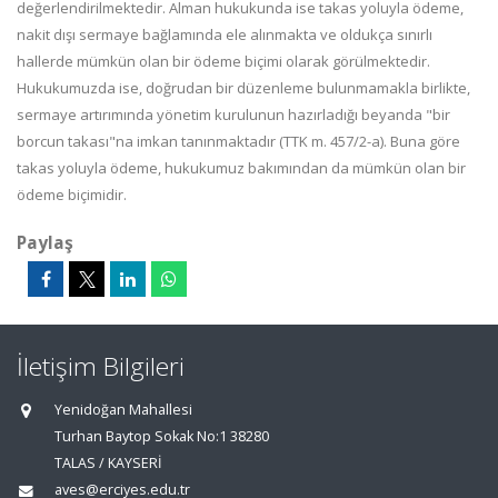
değerlendirilmektedir. Alman hukukunda ise takas yoluyla ödeme,
nakit dışı sermaye bağlamında ele alınmakta ve oldukça sınırlı
hallerde mümkün olan bir ödeme biçimi olarak görülmektedir.
Hukukumuzda ise, doğrudan bir düzenleme bulunmamakla birlikte,
sermaye artırımında yönetim kurulunun hazırladığı beyanda "bir
borcun takası"na imkan tanınmaktadır (TTK m. 457/2-a). Buna göre
takas yoluyla ödeme, hukukumuz bakımından da mümkün olan bir
ödeme biçimidir.
Paylaş
İletişim Bilgileri
Yenidoğan Mahallesi
Turhan Baytop Sokak No:1 38280
TALAS / KAYSERİ
aves@erciyes.edu.tr