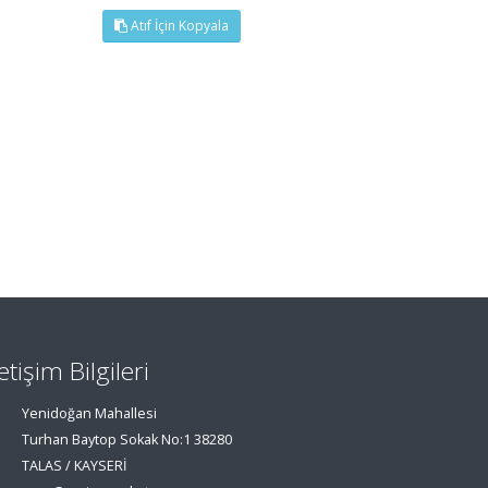
Atıf İçin Kopyala
letişim Bilgileri
Yenidoğan Mahallesi
Turhan Baytop Sokak No:1 38280
TALAS / KAYSERİ