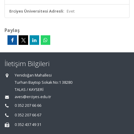
Erciyes Üniversitesi Adresli:
Evet
Paylaş
İletişim Bilgileri
Yenidoğan Mahallesi
Turhan Baytop Sokak No:1 38280
TALAS / KAYSERİ
aves@erciyes.edu.tr
0 352 207 66 66
0 352 207 66 67
0 352 437 49 31