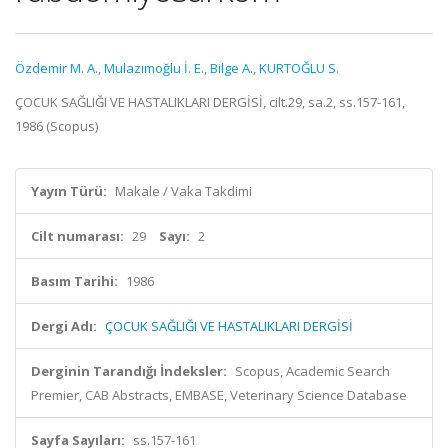
Özdemir M. A.
,
Mulazımoğlu İ. E.
,
Bilge A.
,
KURTOĞLU S.
ÇOCUK SAĞLIĞI VE HASTALIKLARI DERGİSİ, cilt.29, sa.2, ss.157-161,
1986 (Scopus)
Yayın Türü:
Makale / Vaka Takdimi
Cilt numarası:
29
Sayı:
2
Basım Tarihi:
1986
Dergi Adı:
ÇOCUK SAĞLIĞI VE HASTALIKLARI DERGİSİ
Derginin Tarandığı İndeksler:
Scopus, Academic Search
Premier, CAB Abstracts, EMBASE, Veterinary Science Database
Sayfa Sayıları:
ss.157-161