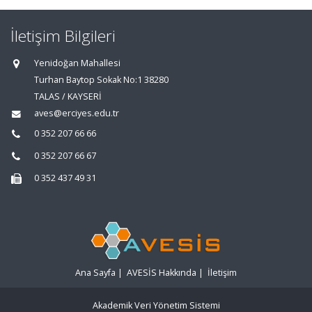
İletişim Bilgileri
Yenidoğan Mahallesi
Turhan Baytop Sokak No:1 38280
TALAS / KAYSERİ
aves@erciyes.edu.tr
0 352 207 66 66
0 352 207 66 67
0 352 437 49 31
Ana Sayfa
|
AVESİS Hakkında
|
İletişim
Akademik Veri Yönetim Sistemi