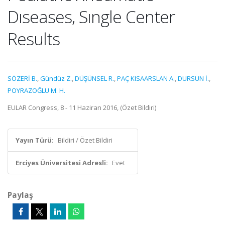
Dıseases, Sıngle Center
Results
SÖZERİ B.
,
Gündüz Z.
,
DÜŞÜNSEL R.
,
PAÇ KISAARSLAN A.
,
DURSUN İ.
,
POYRAZOĞLU M. H.
EULAR Congress, 8 - 11 Haziran 2016, (Özet Bildiri)
Yayın Türü:
Bildiri / Özet Bildiri
Erciyes Üniversitesi Adresli:
Evet
Paylaş