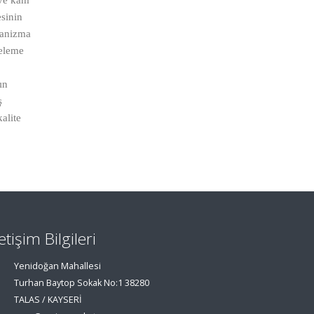
 ve kam
esinin
kanizma
geleme
ın
ş
alite
letişim Bilgileri
Yenidoğan Mahallesi
Turhan Baytop Sokak No:1 38280
TALAS / KAYSERİ