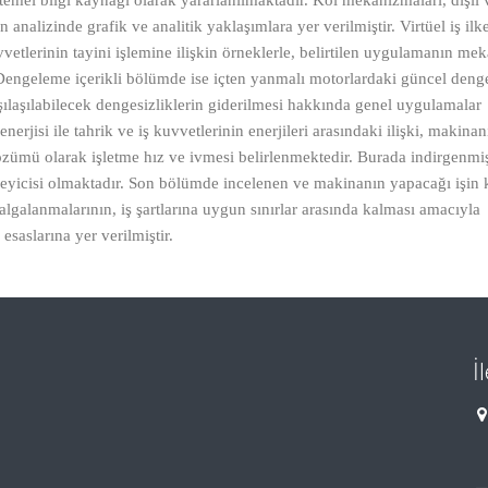
mel bilgi kaynağı olarak yararlanılmaktadır. Kol mekanizmaları, dişli
analizinde grafik ve analitik yaklaşımlara yer verilmiştir. Virtüel iş ilk
tlerinin tayini işlemine ilişkin örneklerle, belirtilen uygulamanın me
r. Dengeleme içerikli bölümde ise içten yanmalı motorlardaki güncel den
laşılabilecek dengesizliklerin giderilmesi hakkında genel uygulamalar
erjisi ile tahrik ve iş kuvvetlerinin enerjileri arasındaki ilişki, makinan
zümü olarak işletme hız ve ivmesi belirlenmektedir. Burada indirgenmi
elirleyicisi olmaktadır. Son bölümde incelenen ve makinanın yapacağı işin k
lgalanmalarının, iş şartlarına uygun sınırlar arasında kalması amacıyla
esaslarına yer verilmiştir.
İ