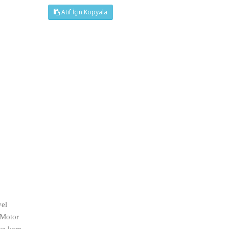
Atıf İçin Kopyala
yel
 Motor