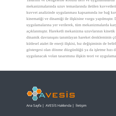
Tasarımı ve Dengeleme konulu ders ve uygulamalarda te
mekanizmalarında uzuv temaslarında iletilen kuvvetlerin 
kuvvet analizinde uygulanması kapsamında ise bağ kuvve
kinematiği ve dinamiği ile ilişkisine vurgu yapılmıştı
uygulamalarına yer verilerek, tüm mekanizmalarda karşı
açıklanmıştır. Hareketli mekanizma uzuvlarının kinetik en
dinamik davranışını tanımlayan hareket denkleminin çö
kütlesel atalet ile enerji ilişkisi, hız değişiminin de b
göstergesi olan dönme düzgünlüğü ya da işletme hızı da
uygulanacak volan tasarımına ilişkin teori ve uygulama 
Ana Sayfa
|
AVESİS Hakkında
|
İletişim