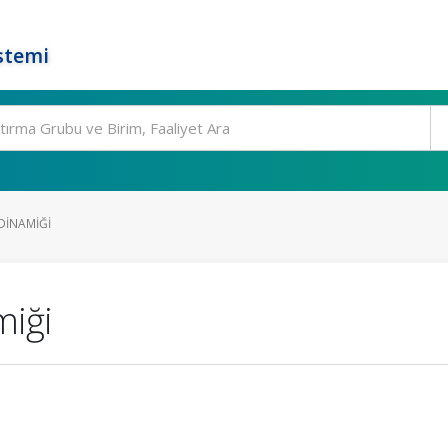
stemi
DINAMIĞI
miği