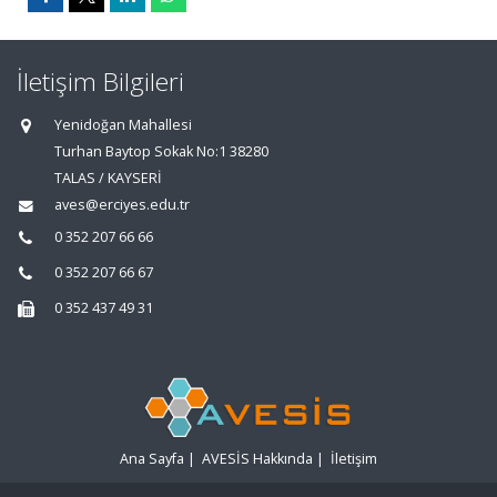
İletişim Bilgileri
Yenidoğan Mahallesi
Turhan Baytop Sokak No:1 38280
TALAS / KAYSERİ
aves@erciyes.edu.tr
0 352 207 66 66
0 352 207 66 67
0 352 437 49 31
Ana Sayfa
|
AVESİS Hakkında
|
İletişim