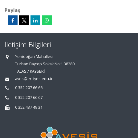
Paylaş
İletişim Bilgileri
Yenidoğan Mahallesi
Turhan Baytop Sokak No:1 38280
TALAS / KAYSERİ
aves@erciyes.edu.tr
0 352 207 66 66
0 352 207 66 67
0 352 437 49 31