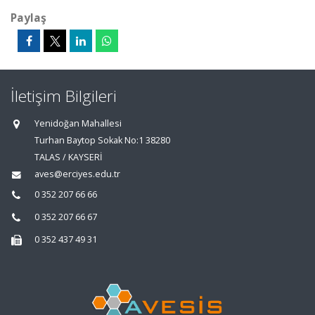
Paylaş
İletişim Bilgileri
Yenidoğan Mahallesi
Turhan Baytop Sokak No:1 38280
TALAS / KAYSERİ
aves@erciyes.edu.tr
0 352 207 66 66
0 352 207 66 67
0 352 437 49 31