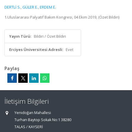
DERTLİ S.
,
GÜLER E.
,
ERDEM E.
1.Uluslararası Palyatif Bakım Kongresi, 04 Ekim 2019, (Özet Bildiri)
Yayın Türü:
Bildiri / Özet Bildiri
Erciyes Üniversitesi Adresli:
Evet
Paylaş
İletişim Bilgileri
Yenidoğan Mahallesi
Turhan Baytop Sokak No:1 38280
TALAS / KAYSERİ