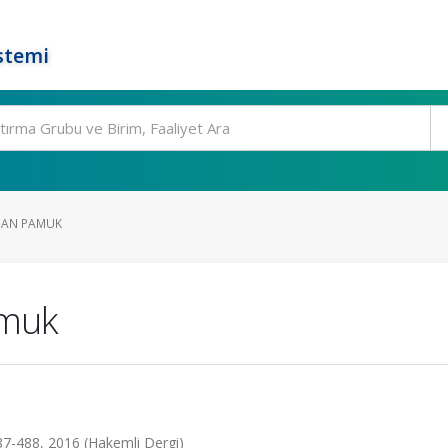
stemi
HAN PAMUK
amuk
487-488, 2016 (Hakemli Dergi)