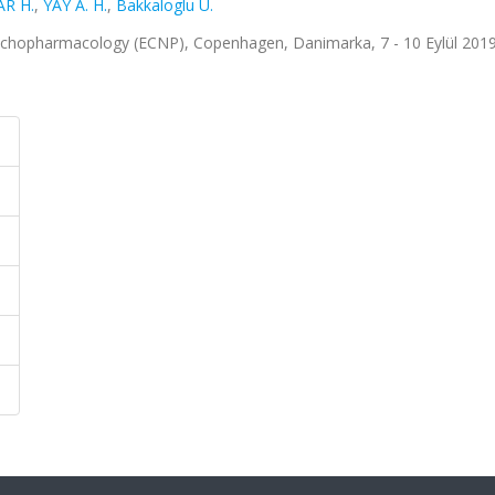
AR H.
,
YAY A. H.
,
Bakkaloglu U.
hopharmacology (ECNP), Copenhagen, Danimarka, 7 - 10 Eylül 2019, 