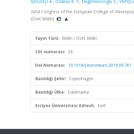
GÖLGELİ A.
,
Ozdiraz K. Y.
,
Degirmencioglu S.
,
YAPIŞL
32nd Congress of the European-College-of-Neuropsyc
(Özet Bildiri)
Yayın Türü:
Bildiri / Özet Bildiri
Cilt numarası:
29
Doi Numarası:
10.1016/j.euroneuro.2019.09.761
Basıldığı Şehir:
Copenhagen
Basıldığı Ülke:
Danimarka
Erciyes Üniversitesi Adresli:
Evet