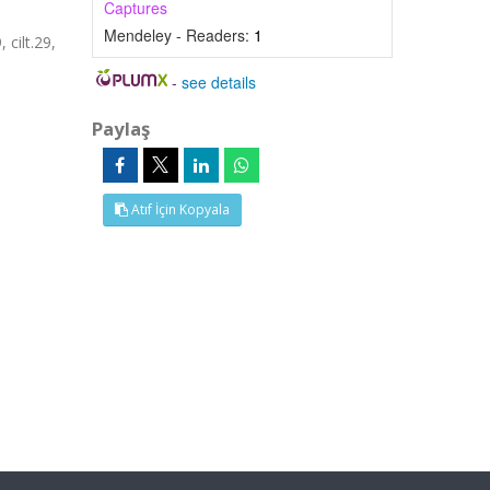
Captures
Mendeley - Readers:
1
cilt.29,
-
see details
Paylaş
Atıf İçin Kopyala