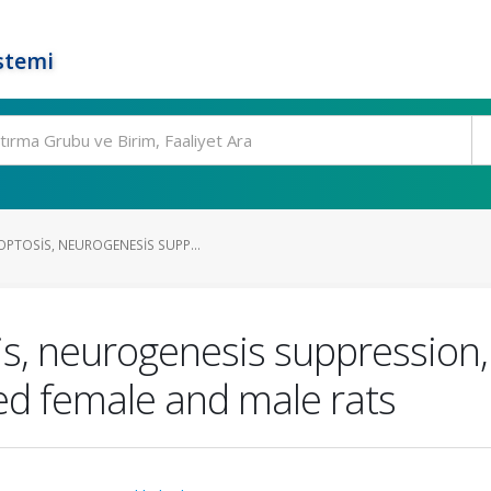
stemi
PTOSIS, NEUROGENESIS SUPP...
s, neurogenesis suppression,
ed female and male rats