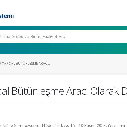
stemi
R YAPISAL BÜTÜNLEŞME ARAC...
sal Bütünleşme Aracı Olarak 
de Niğde Sempozyumu, Niğde, Türkiye, 16 - 18 Kasım 2023, (Yayınlan