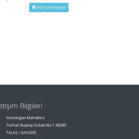
Atıf İçin Kopyala
letişim Bilgileri
Yenidoğan Mahallesi
Turhan Baytop Sokak No:1 38280
TALAS / KAYSERİ