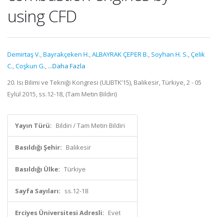
using CFD
Demirtaş V.
,
Bayrakçeken H.
,
ALBAYRAK ÇEPER B.
,
Soyhan H. S.
,
Çelik
C.
,
Coşkun G.
,
...Daha Fazla
20. Isı Bilimi ve Tekniği Kongresi (ULIBTK’15), Balıkesir, Türkiye, 2 - 05
Eylül 2015, ss.12-18, (Tam Metin Bildiri)
Yayın Türü:
Bildiri / Tam Metin Bildiri
Basıldığı Şehir:
Balıkesir
Basıldığı Ülke:
Türkiye
Sayfa Sayıları:
ss.12-18
Erciyes Üniversitesi Adresli:
Evet