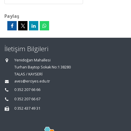
Paylaş
İletişim Bilgileri
Yenidoğan Mahallesi
Turhan Baytop Sokak No:1 38280
TALAS / KAYSERİ
aves@erciyes.edu.tr
0 352 207 66 66
0 352 207 66 67
0 352 437 49 31