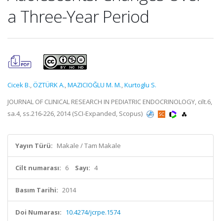
a Three-Year Period
Cicek B.
,
ÖZTÜRK A.
,
MAZICIOĞLU M. M.
,
Kurtoglu S.
JOURNAL OF CLINICAL RESEARCH IN PEDIATRIC ENDOCRINOLOGY, cilt.6,
sa.4, ss.216-226, 2014 (SCI-Expanded, Scopus)
Yayın Türü:
Makale / Tam Makale
Cilt numarası:
6
Sayı:
4
Basım Tarihi:
2014
Doi Numarası:
10.4274/jcrpe.1574