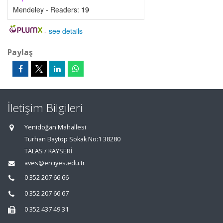
Mendeley - Readers:
19
-
see details
Paylaş
İletişim Bilgileri
Yenidoğan Mahallesi
Turhan Baytop Sokak No:1 38280
TALAS / KAYSERİ
aves@erciyes.edu.tr
0 352 207 66 66
0 352 207 66 67
0 352 437 49 31