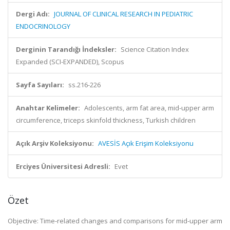
Dergi Adı:
JOURNAL OF CLINICAL RESEARCH IN PEDIATRIC
ENDOCRINOLOGY
Derginin Tarandığı İndeksler:
Science Citation Index
Expanded (SCI-EXPANDED), Scopus
Sayfa Sayıları:
ss.216-226
Anahtar Kelimeler:
Adolescents, arm fat area, mid-upper arm
circumference, triceps skinfold thickness, Turkish children
Açık Arşiv Koleksiyonu:
AVESİS Açık Erişim Koleksiyonu
Erciyes Üniversitesi Adresli:
Evet
Özet
Objective: Time-related changes and comparisons for mid-upper arm