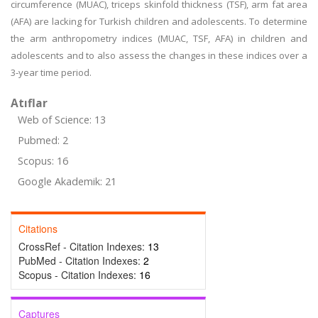
circumference (MUAC), triceps skinfold thickness (TSF), arm fat area
(AFA) are lacking for Turkish children and adolescents. To determine
the arm anthropometry indices (MUAC, TSF, AFA) in children and
adolescents and to also assess the changes in these indices over a
3-year time period.
Atıflar
Web of Science: 13
Pubmed: 2
Scopus: 16
Google Akademik: 21
Citations
CrossRef - Citation Indexes:
13
PubMed - Citation Indexes:
2
Scopus - Citation Indexes:
16
Captures