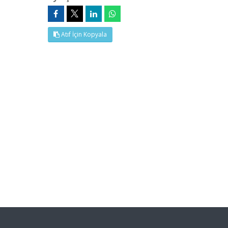
Atıf İçin Kopyala