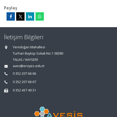
Paylaş
İletişim Bilgileri
Yenidoğan Mahallesi
Turhan Baytop Sokak No:1 38280
TALAS / KAYSERİ
aves@erciyes.edu.tr
0 352 207 66 66
0 352 207 66 67
0 352 437 49 31