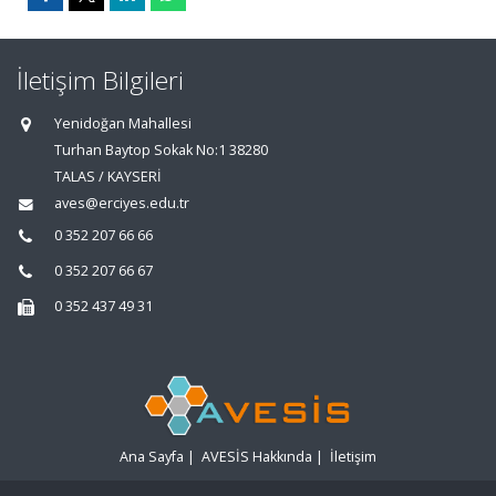
İletişim Bilgileri
Yenidoğan Mahallesi
Turhan Baytop Sokak No:1 38280
TALAS / KAYSERİ
aves@erciyes.edu.tr
0 352 207 66 66
0 352 207 66 67
0 352 437 49 31
Ana Sayfa
|
AVESİS Hakkında
|
İletişim