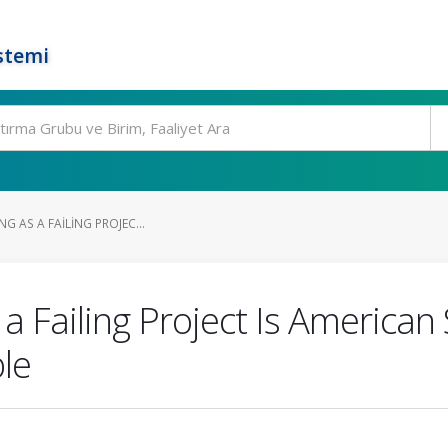
stemi
NG AS A FAILING PROJEC...
 a Failing Project Is America
le