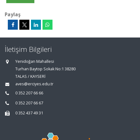
Paylaş
İletişim Bilgileri
Yenidoğan Mahallesi
Turhan Baytop Sokak No:1 38280
TALAS / KAYSERİ
aves@erciyes.edu.tr
0 352 207 66 66
0 352 207 66 67
0 352 437 49 31