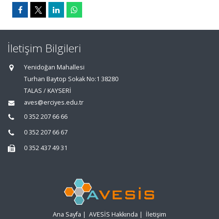
İletişim Bilgileri
Yenidoğan Mahallesi
Turhan Baytop Sokak No:1 38280
TALAS / KAYSERİ
aves@erciyes.edu.tr
0 352 207 66 66
0 352 207 66 67
0 352 437 49 31
Ana Sayfa
|
AVESİS Hakkında
|
İletişim