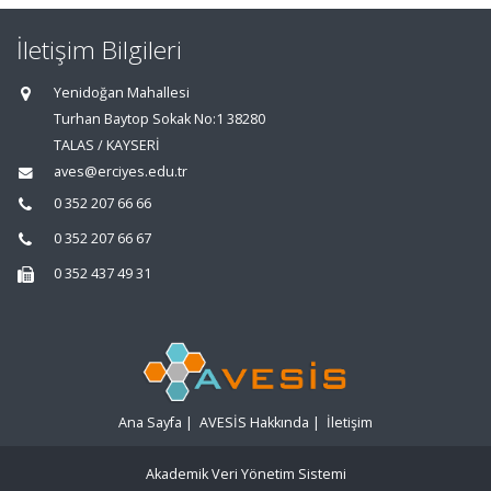
İletişim Bilgileri
Yenidoğan Mahallesi
Turhan Baytop Sokak No:1 38280
TALAS / KAYSERİ
aves@erciyes.edu.tr
0 352 207 66 66
0 352 207 66 67
0 352 437 49 31
Ana Sayfa
|
AVESİS Hakkında
|
İletişim
Akademik Veri Yönetim Sistemi