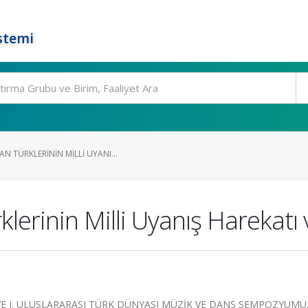
stemi
 TÜRKLERININ MILLI UYANI...
erinin Milli Uyanış Harekatı v
VE I. ULUSLARARASI TÜRK DÜNYASI MÜZİK VE DANS SEMPOZYUMU, 