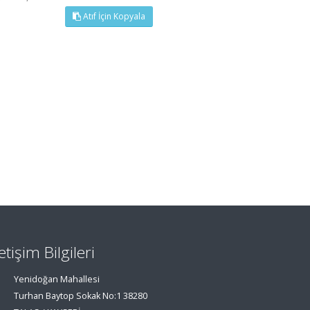
Atıf İçin Kopyala
letişim Bilgileri
Yenidoğan Mahallesi
Turhan Baytop Sokak No:1 38280