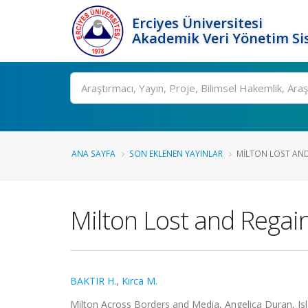
Erciyes Üniversitesi
Akademik Veri Yönetim Si
Ara
ANA SAYFA
SON EKLENEN YAYINLAR
MILTON LOST AND
Milton Lost and Regai
BAKTIR H.
,
Kırca M.
Milton Across Borders and Media, Angelica Duran, Isl