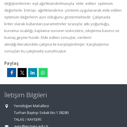
değişkenlerinin eşit
ağırlıklandırılmasıyla elde edilen optimum
değerlerle Entropi ağırlıklandırma yöntemi
uygulanarak elde edilen
optimum değerlerin aynı olduğunu göstermektedir. Çalışmada
kriter
olarak kullanılan parametreler sırasıyla; atkı yoğunluğu,
kurutma sıcaklığı, kaplama sıvısının
viskozitesi, sıkıştırma basıncı ve
kumaş geçme hızıdır. Elde edilen sonuçlar, verilerin
alındığı
literatürdeki çalışma ile karşılaştırılmıştır. Karşılaştırma
sonuçları bu çalışmada sunulmuştur.
Paylaş
İletişim Bilgileri
Yenidoğan Mahallesi
Turhan Baytop Sokak No:1 38280
TALAS / KAYSERİ
aves@erciyes.edu.tr