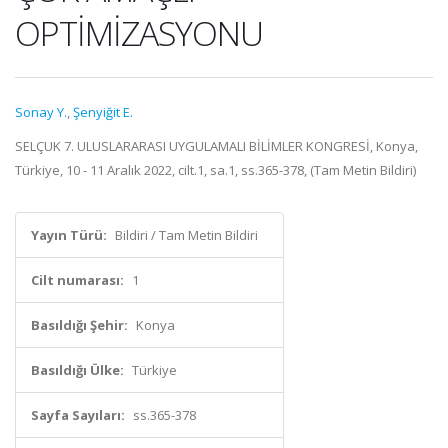
OPTİMİZASYONU
Sonay Y.
,
Şenyiğit E.
SELÇUK 7. ULUSLARARASI UYGULAMALI BİLİMLER KONGRESİ, Konya,
Türkiye, 10 - 11 Aralık 2022, cilt.1, sa.1, ss.365-378, (Tam Metin Bildiri)
Yayın Türü:
Bildiri / Tam Metin Bildiri
Cilt numarası:
1
Basıldığı Şehir:
Konya
Basıldığı Ülke:
Türkiye
Sayfa Sayıları:
ss.365-378