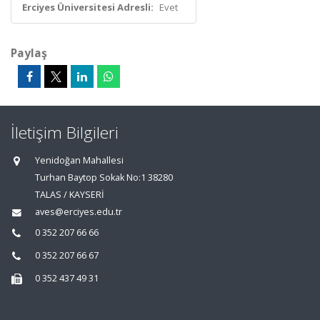
Erciyes Üniversitesi Adresli:
Evet
Paylaş
İletişim Bilgileri
Yenidoğan Mahallesi
Turhan Baytop Sokak No:1 38280
TALAS / KAYSERİ
aves@erciyes.edu.tr
0 352 207 66 66
0 352 207 66 67
0 352 437 49 31