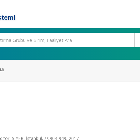
stemi
MI
ditör, SİYER, İstanbul, ss.904-949, 2017