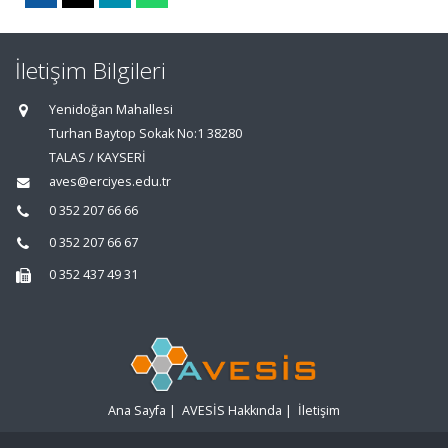
İletişim Bilgileri
Yenidoğan Mahallesi
Turhan Baytop Sokak No:1 38280
TALAS / KAYSERİ
aves@erciyes.edu.tr
0 352 207 66 66
0 352 207 66 67
0 352 437 49 31
Ana Sayfa
|
AVESİS Hakkında
|
İletişim