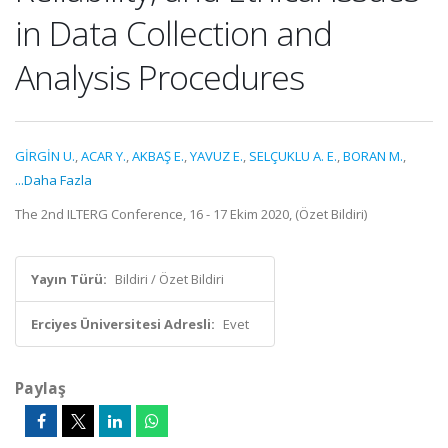
in Data Collection and
Analysis Procedures
GİRGİN U.
,
ACAR Y.
,
AKBAŞ E.
,
YAVUZ E.
,
SELÇUKLU A. E.
,
BORAN M.
,
...Daha Fazla
The 2nd ILTERG Conference, 16 - 17 Ekim 2020, (Özet Bildiri)
Yayın Türü:
Bildiri / Özet Bildiri
Erciyes Üniversitesi Adresli:
Evet
Paylaş