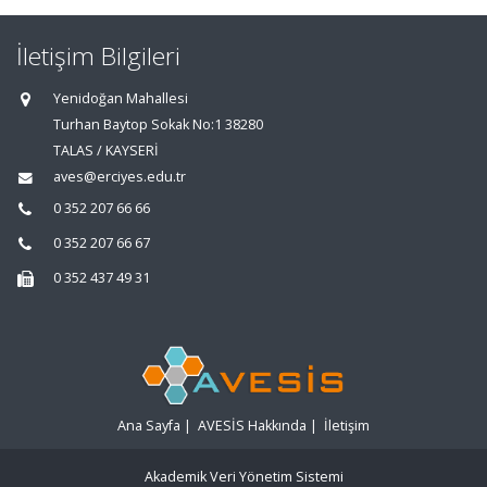
İletişim Bilgileri
Yenidoğan Mahallesi
Turhan Baytop Sokak No:1 38280
TALAS / KAYSERİ
aves@erciyes.edu.tr
0 352 207 66 66
0 352 207 66 67
0 352 437 49 31
Ana Sayfa
|
AVESİS Hakkında
|
İletişim
Akademik Veri Yönetim Sistemi