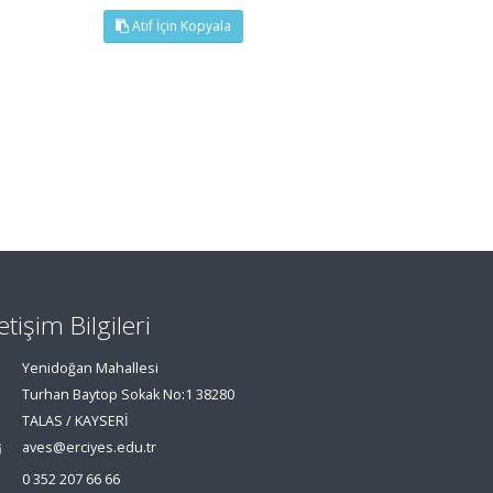
Atıf İçin Kopyala
letişim Bilgileri
Yenidoğan Mahallesi
Turhan Baytop Sokak No:1 38280
TALAS / KAYSERİ
aves@erciyes.edu.tr
0 352 207 66 66