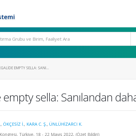
stemi
GALIDE EMPTY SELLA: SANI...
empty sella: Sanılandan daha s
.
,
ÖKÇESİZ İ.
,
KARA C. Ş.
,
ÜNLÜHİZARCI K.
Kongresi, Türkiye, 18 - 22 Mayıs 2022, (Özet Bildiri)