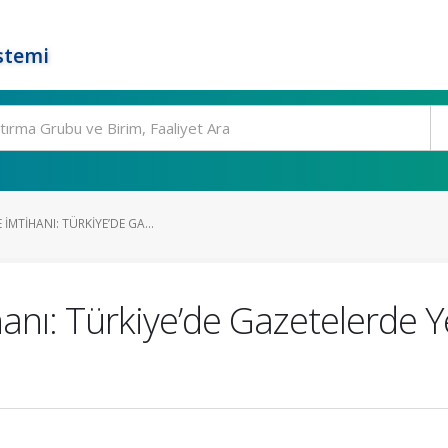
stemi
İMTIHANI: TÜRKIYE’DE GA...
anı: Türkiye’de Gazetelerde Y