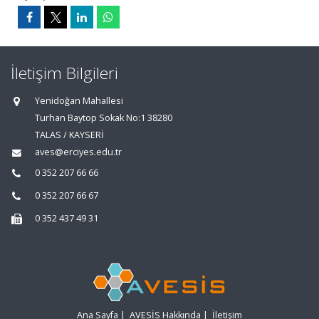
İletişim Bilgileri
Yenidoğan Mahallesi
Turhan Baytop Sokak No:1 38280
TALAS / KAYSERİ
aves@erciyes.edu.tr
0 352 207 66 66
0 352 207 66 67
0 352 437 49 31
Ana Sayfa
|
AVESİS Hakkında
|
İletişim