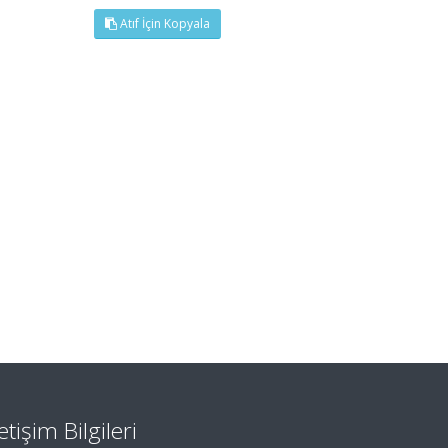
Atıf İçin Kopyala
letişim Bilgileri