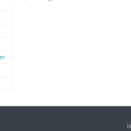
isi
İ