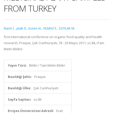
FROM TURKEY
Narin İ.
,
çıtak D.
,
tüzen m.
,
YILMAZ E.
,
SOYLAK M.
first international conference on organic food quality and health
research, Praque, Çek Cumhuriyeti, 18 - 20 Mayıs 2011, ss.84, (Tam
Metin Bildiri)
Yayın Türü:
Bildiri / Tam Metin Bildiri
Basıldığı Şehir:
Praque
Basıldığı Ülke:
Çek Cumhuriyeti
Sayfa Sayıları:
ss.84
Erciyes Üniversitesi Adresli:
Evet