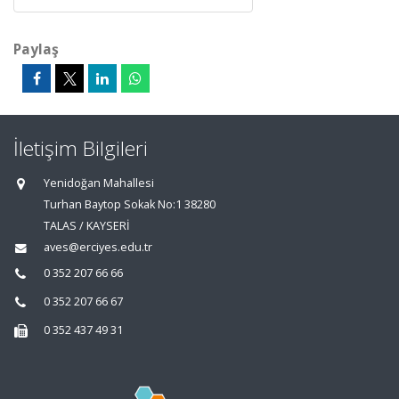
Paylaş
İletişim Bilgileri
Yenidoğan Mahallesi
Turhan Baytop Sokak No:1 38280
TALAS / KAYSERİ
aves@erciyes.edu.tr
0 352 207 66 66
0 352 207 66 67
0 352 437 49 31