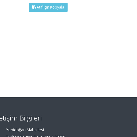
Atıf İçin Kopyala
letişim Bilgileri
Yenidoğan Mahallesi