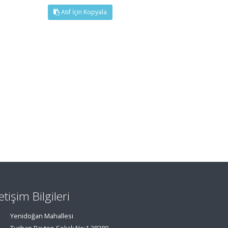
Atıf İçin Kopyala
letişim Bilgileri
Yenidoğan Mahallesi