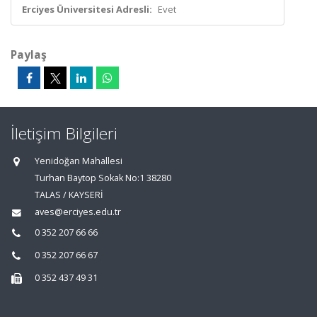
Erciyes Üniversitesi Adresli:
Evet
Paylaş
İletişim Bilgileri
Yenidoğan Mahallesi
Turhan Baytop Sokak No:1 38280
TALAS / KAYSERİ
aves@erciyes.edu.tr
0 352 207 66 66
0 352 207 66 67
0 352 437 49 31