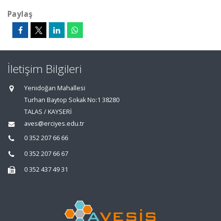
Paylaş
İletişim Bilgileri
Yenidoğan Mahallesi
Turhan Baytop Sokak No:1 38280
TALAS / KAYSERİ
aves@erciyes.edu.tr
0 352 207 66 66
0 352 207 66 67
0 352 437 49 31