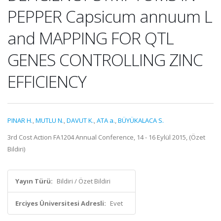
PEPPER Capsicum annuum L
and MAPPING FOR QTL
GENES CONTROLLING ZINC
EFFICIENCY
PINAR H.
,
MUTLU N.
,
DAVUT K.
,
ATA a.
,
BÜYÜKALACA S.
3rd Cost Action FA1204 Annual Conference, 14 - 16 Eylül 2015, (Özet
Bildiri)
Yayın Türü:
Bildiri / Özet Bildiri
Erciyes Üniversitesi Adresli:
Evet