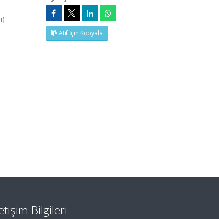
i)
Atıf İçin Kopyala
letişim Bilgileri