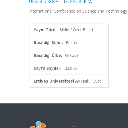
ÜLGER I.
,
KOCA F. D.
,
KALİBER M.
International Conference on Science and Technology (I
Yayın Türü:
Bildiri / Özet Bildiri
Basıldığı Şehir:
Prizren
Basıldığı Ülke:
Kosova
Sayfa Sayıları:
ss.976
Erciyes Üniversitesi Adresli:
Evet