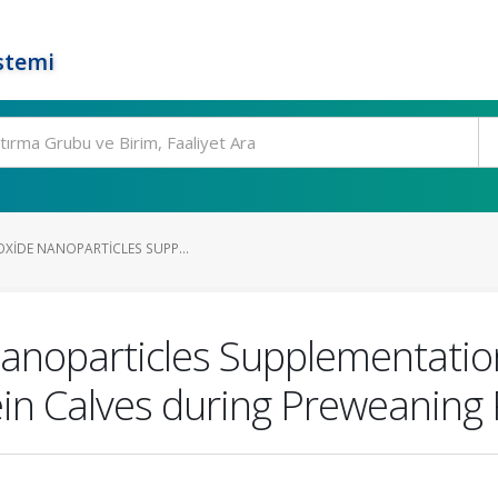
stemi
OXIDE NANOPARTICLES SUPP...
 Nanoparticles Supplementati
in Calves during Preweaning 