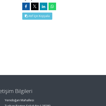
Atıf İçin Kopyala
letişim Bilgileri
Yenidoğan Mahallesi
Turhan Baytop Sokak No:1 38280