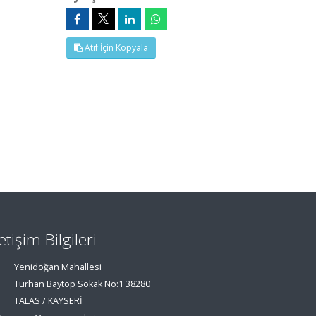
Atıf İçin Kopyala
letişim Bilgileri
Yenidoğan Mahallesi
Turhan Baytop Sokak No:1 38280
TALAS / KAYSERİ