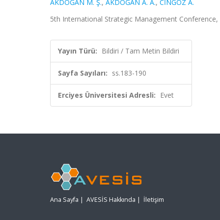
AKDOĞAN M. Ş.
,
AKDOĞAN A. A.
,
CİNGÖZ A.
5th International Strategic Management Conference, 
Yayın Türü:
Bildiri / Tam Metin Bildiri
Sayfa Sayıları:
ss.183-190
Erciyes Üniversitesi Adresli:
Evet
Ana Sayfa
|
AVESİS Hakkında
|
İletişim