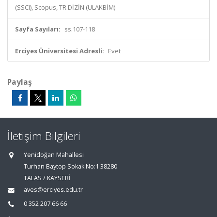
(SSCI), Scopus, TR DİZİN (ULAKBİM)
Sayfa Sayıları:
ss.107-118
Erciyes Üniversitesi Adresli:
Evet
Paylaş
İletişim Bilgileri
Yenidoğan Mahallesi
Turhan Baytop Sokak No:1 38280
TALAS / KAYSERİ
aves@erciyes.edu.tr
0 352 207 66 66