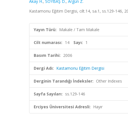
Akay H.
,
SOYBAŞ D.
,
Argün Z.
Kastamonu Eğitim Dergisi, cilt.14, sa.1, ss.129-146, 
Yayın Türü:
Makale / Tam Makale
Cilt numarası:
14
Sayı:
1
Basım Tarihi:
2006
Dergi Adı:
Kastamonu Eğitim Dergisi
Derginin Tarandığı İndeksler:
Other Indexes
Sayfa Sayıları:
ss.129-146
Erciyes Üniversitesi Adresli:
Hayır