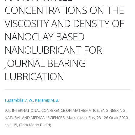
CONCENTRATIONS ON THE
VISCOSITY AND DENSITY OF
NANOCLAY BASED
NANOLUBRICANT FOR
JOURNAL BEARING
LUBRICATION
Tusambıla V. W.
,
Karamış M. B.
9th. INTERNATIONAL CONFERENCE ON MATHEMATICS, ENGINEERING,
NATURAL AND MEDICAL SCIENCES, Marrakush, Fas, 23 - 26 Ocak 2020,
ss.1-15, (Tam Metin Bildiri)