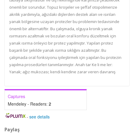
tablaya sıkışmasıdır ve diş hekimliğinde karşımıza çıkabilecek
önemli bir sorundur. Topuz kroşeler ve şeffaf otopolimerize
akrilik yardımıyla, ağızdaki dişlerden destek alan ve ısırılan
yanak bölgesine uzayan protezler bu problemin tedavisinde
önemli bir alternatiftir. Bu çalışmada, olguya kronik yanak
ısırmasını azaltmak ve bozulan oral konforu düzeltmek için
yanak ısırma önleyici bir protez yapılmıştır. Yapılan protez
başarılı bir şekilde yanak ısırma sıklığını azaltmıştır. Bu
çalışmada oral fonksiyonu iyileştirmek için yapılan bu protezin
yapılma prosedürleri tanımlanmıştır. Anah tar Ke li me ler:
Yanak; ağız mukozası; kendi kendine zarar veren davranış
Captures
Mendeley - Readers:
2
-
see details
Paylaş