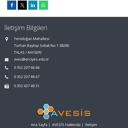
İletişim Bilgileri
Yenidoğan Mahallesi
Turhan Baytop Sokak No:1 38280
TALAS / KAYSERİ
aves@erciyes.edu.tr
0 352 207 66 66
0 352 207 66 67
0 352 437 49 31
Ana Sayfa
|
AVESİS Hakkında
|
İletişim