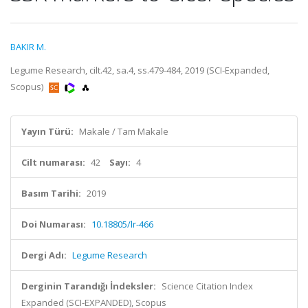
BAKIR M.
Legume Research, cilt.42, sa.4, ss.479-484, 2019 (SCI-Expanded,
Scopus)
Yayın Türü:
Makale / Tam Makale
Cilt numarası:
42
Sayı:
4
Basım Tarihi:
2019
Doi Numarası:
10.18805/lr-466
Dergi Adı:
Legume Research
Derginin Tarandığı İndeksler:
Science Citation Index
Expanded (SCI-EXPANDED), Scopus