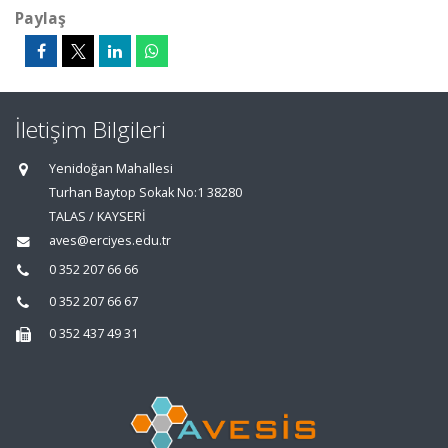
Paylaş
İletişim Bilgileri
Yenidoğan Mahallesi
Turhan Baytop Sokak No:1 38280
TALAS / KAYSERİ
aves@erciyes.edu.tr
0 352 207 66 66
0 352 207 66 67
0 352 437 49 31