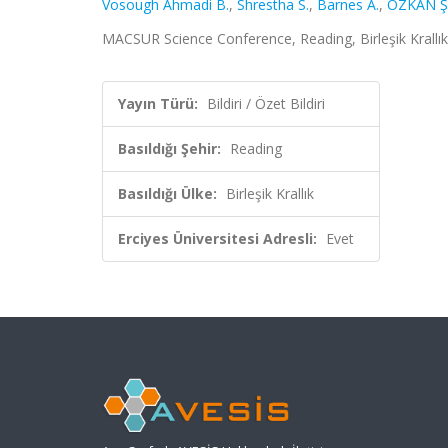
Vosough Ahmadi B.
,
Shrestha S.
,
Barnes A.
,
ÖZKAN Ş
MACSUR Science Conference, Reading, Birleşik Krallık, 
Yayın Türü:
Bildiri / Özet Bildiri
Basıldığı Şehir:
Reading
Basıldığı Ülke:
Birleşik Krallık
Erciyes Üniversitesi Adresli:
Evet