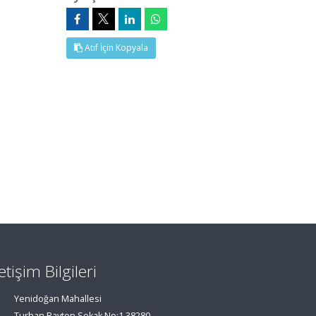
Atıf İçin Kopyala
letişim Bilgileri
Yenidoğan Mahallesi
Turhan Baytop Sokak No:1 38280